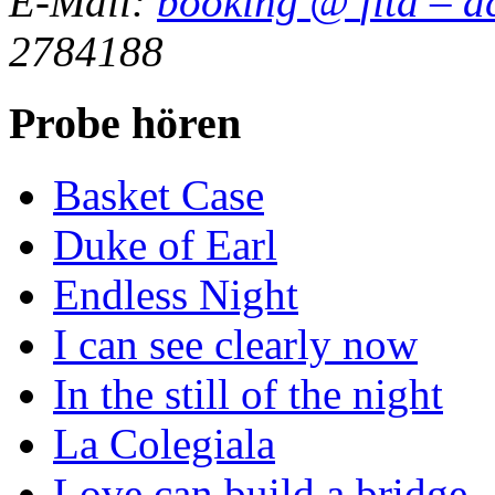
E-Mail:
booking
@
fita
–
a
2784188
Probe hören
Basket Case
Duke of Earl
Endless Night
I can see clearly now
In the still of the night
La Colegiala
Love can build a bridge